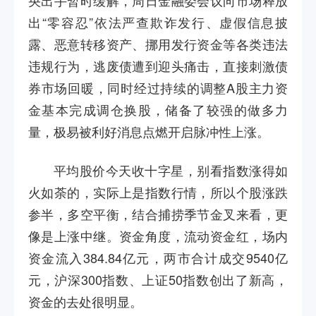
央出手暂时缓解，周日金融委会议向市场释放
出“零容忍”依法严查欺诈发行、虚假信息披
露、恶意转移资产、挪用发行资金等各类违法
违规行为，逃废债遭到迎头痛击，直接刺激债
券市场回暖，同时经过持续的调整
A
股主力资
金基本完成调仓换股，储备了较强的做多力
量，极易被利好消息点燃开启脉冲性上涨。
平均股价今天收十字星，别看指数涨得如
火如荼的，实际上是指数行情，所以个股涨跌
参半，多空平衡，结合捕捞季节金叉来看，更
像是上涨中继。资金角度，流动资金红，场内
资金流入
384.84
亿元，两市合计成交
9540
亿
元，沪深
300
指数、上证
50
指数创出了新高，
资金的去处很明显。