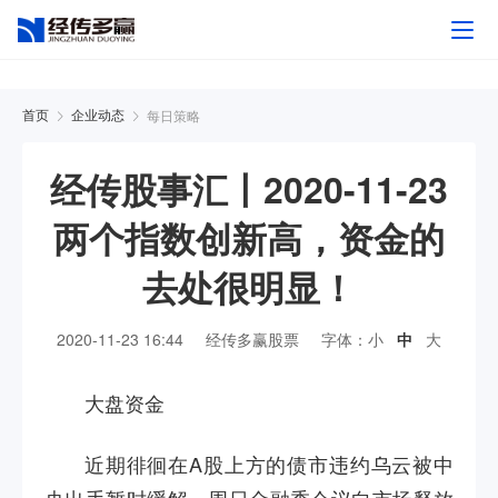
每日策略
首页
企业动态
经传股事汇丨2020-11-23
两个指数创新高，资金的
去处很明显！
2020-11-23 16:44
经传多赢股票
字体：
小
中
大
大盘资金
近期徘徊在
A
股上方的债市违约乌云被中